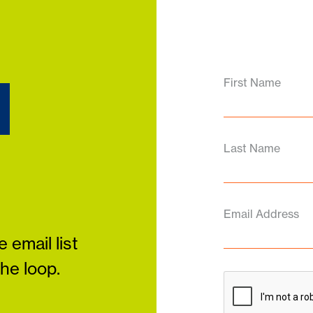
d
First Name
Last Name
Email Address
 email list
the loop.