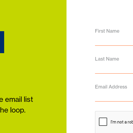
d
First Name
Last Name
Email Address
 email list
the loop.