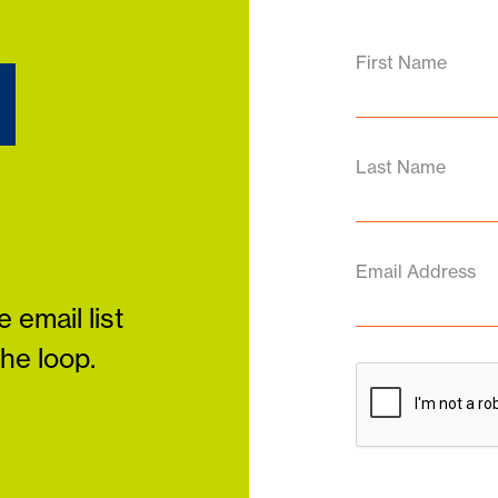
d
First Name
Last Name
Email Address
 email list
the loop.