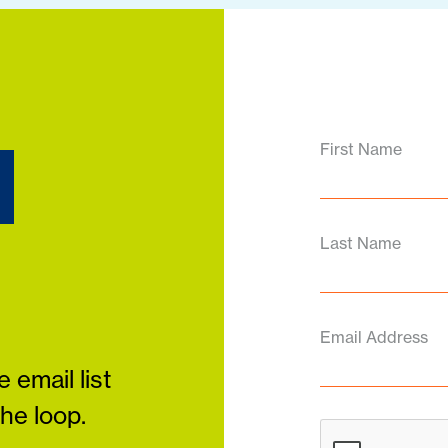
d
First Name
Last Name
Email Address
 email list
the loop.