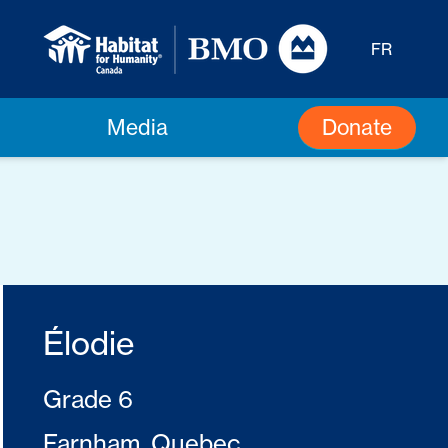
FR
Donate
Media
Élodie
Grade 6
Farnham, Quebec