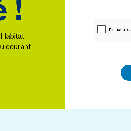
 !
 Habitat
au courant