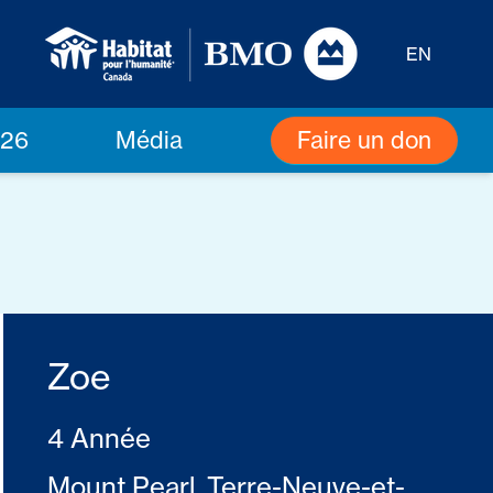
EN
Faire un don
026
Média
Zoe
4 Année
Mount Pearl, Terre-Neuve-et-