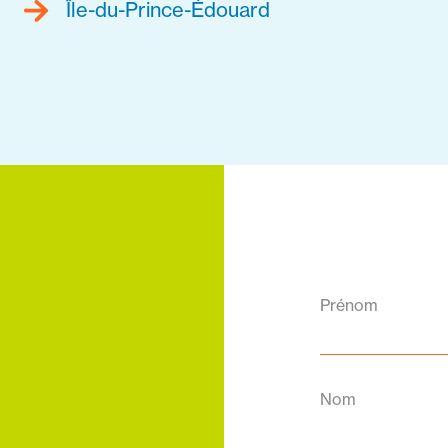
Île-du-Prince-Édouard
Prénom
Nom