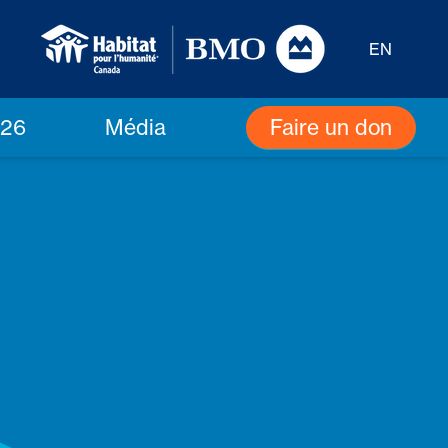
EN
Faire un don
026
Média