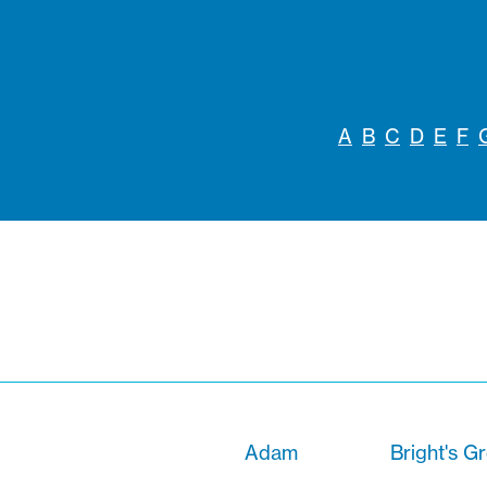
A
B
C
D
E
F
Adam
Bright's G