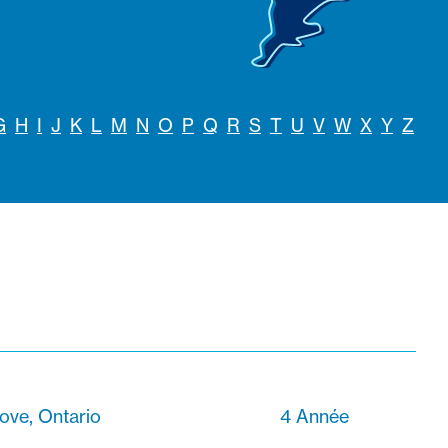
G
H
I
J
K
L
M
N
O
P
Q
R
S
T
U
V
W
X
Y
Z
rove, Ontario
4 Année