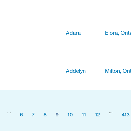
Adara
Elora, Ont
Addelyn
Milton, On
...
...
6
7
8
9
10
11
12
413