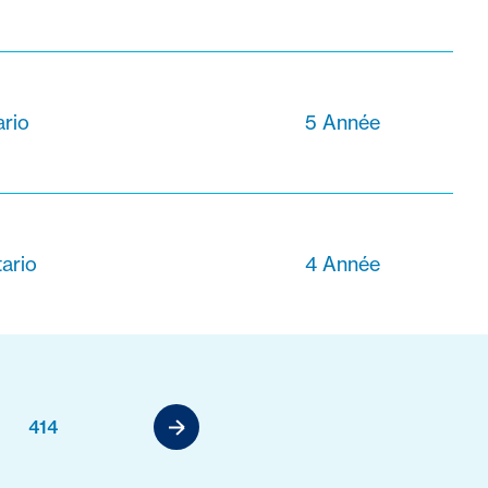
ario
5 Année
tario
4 Année
414