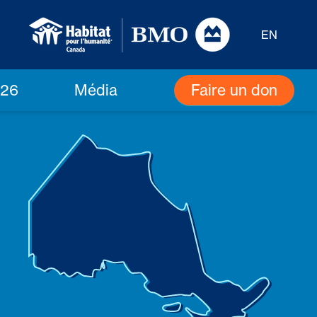
EN
Faire un don
026
Média