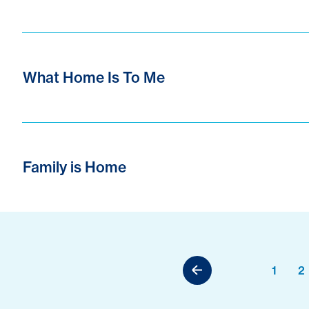
What Home Is To Me
Family is Home
1
2