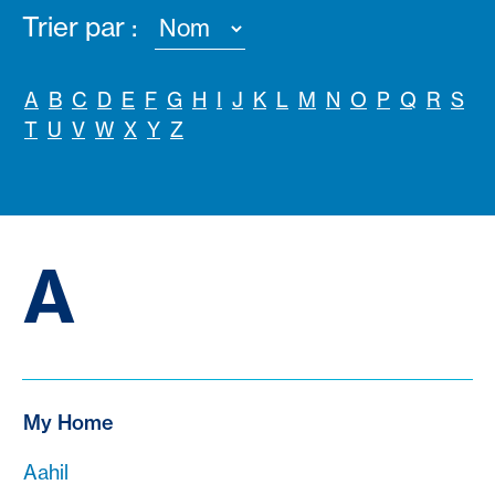
Trier par :
A
B
C
D
E
F
G
H
I
J
K
L
M
N
O
P
Q
R
S
T
U
V
W
X
Y
Z
A
My Home
Aahil