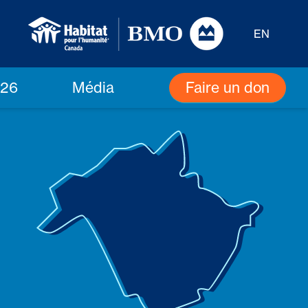
EN
Faire un don
026
Média