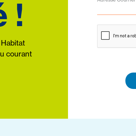
 !
 Habitat
au courant