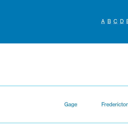
A
B
C
D
Gage
Fredericto