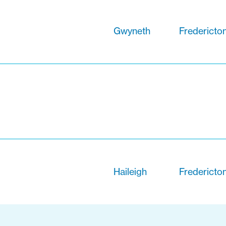
Gwyneth
Fredericto
Haileigh
Fredericto