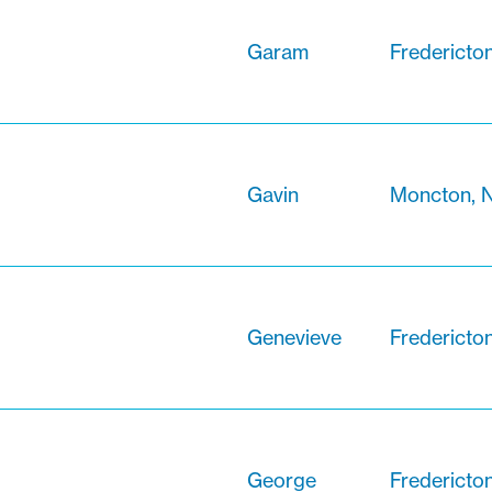
Garam
Fredericto
Gavin
Moncton, 
Genevieve
Fredericto
George
Fredericto