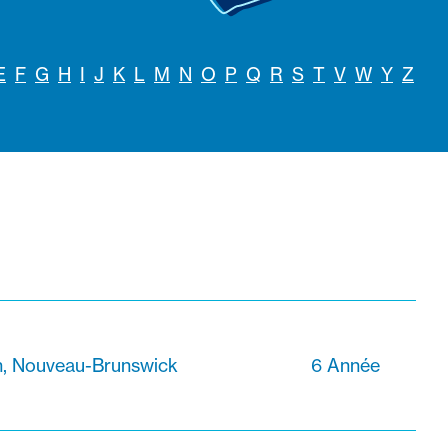
E
F
G
H
I
J
K
L
M
N
O
P
Q
R
S
T
V
W
Y
Z
n, Nouveau-Brunswick
6 Année