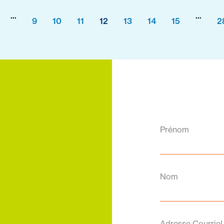
...
...
9
10
11
12
13
14
15
2
Prénom
Nom
Adresse Courriel