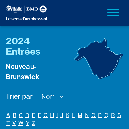
2024
Entrées
Nouveau-
Brunswick
Trier par :
A
B
C
D
E
F
G
H
I
J
K
L
M
N
O
P
Q
R
S
T
V
W
Y
Z