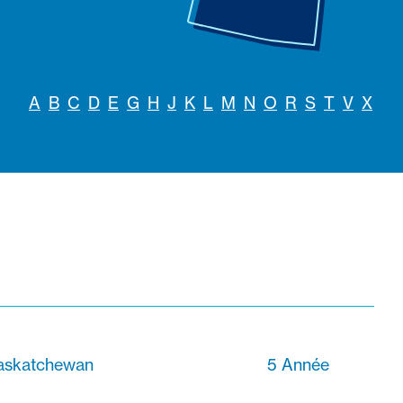
A
B
C
D
E
G
H
J
K
L
M
N
O
R
S
T
V
X
Saskatchewan
5 Année