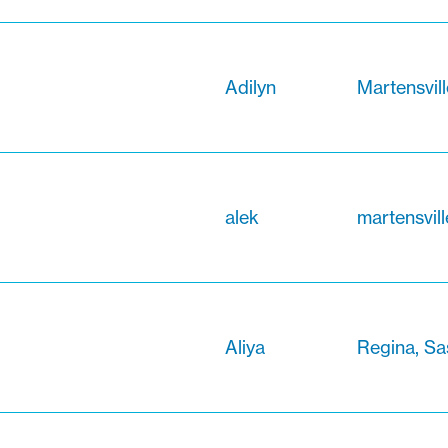
Adilyn
Martensvil
alek
martensvil
Aliya
Regina, S