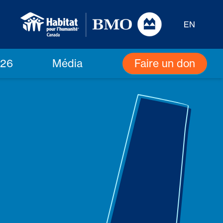
EN
Faire un don
026
Média