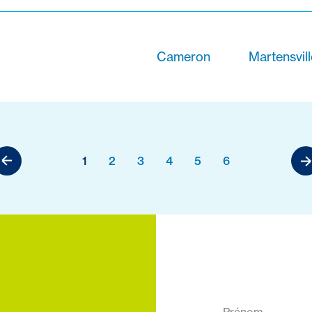
Cameron
Martensvil
1
2
3
4
5
6