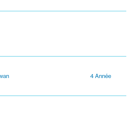
wan
4 Année