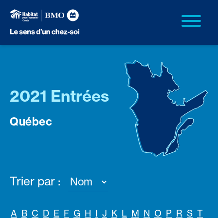
2021 Entrées
Québec
Trier par :
A
B
C
D
E
F
G
H
I
J
K
L
M
N
O
P
R
S
T