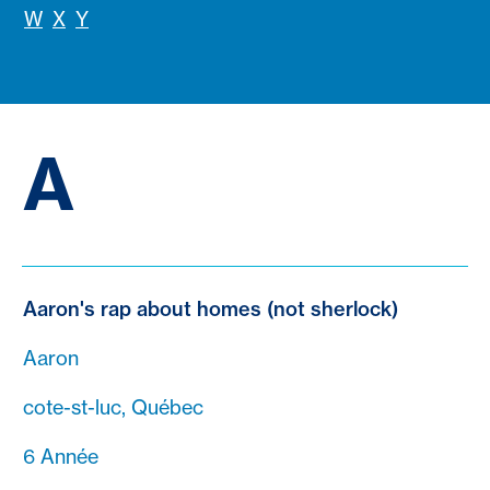
W
X
Y
A
Aaron's rap about homes (not sherlock)
Aaron
cote-st-luc, Québec
6 Année