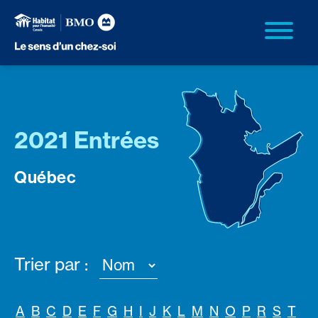
2021 Entrées
Québec
Trier par :
A
B
C
D
E
F
G
H
I
J
K
L
M
N
O
P
R
S
T