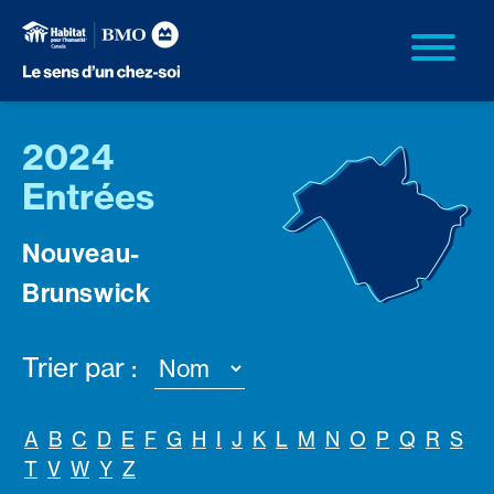
2024
Entrées
Nouveau-
Brunswick
Trier par :
A
B
C
D
E
F
G
H
I
J
K
L
M
N
O
P
Q
R
S
T
V
W
Y
Z