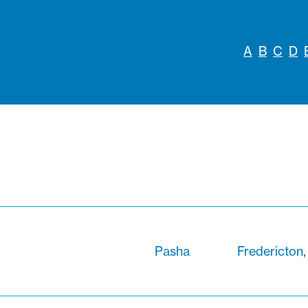
A
B
C
D
Pasha
Fredericton