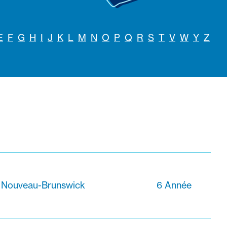
E
F
G
H
I
J
K
L
M
N
O
P
Q
R
S
T
V
W
Y
Z
, Nouveau-Brunswick
6 Année