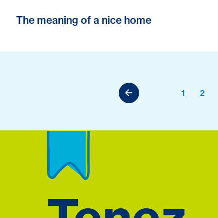
The meaning of a nice home
1
2
Tenez-