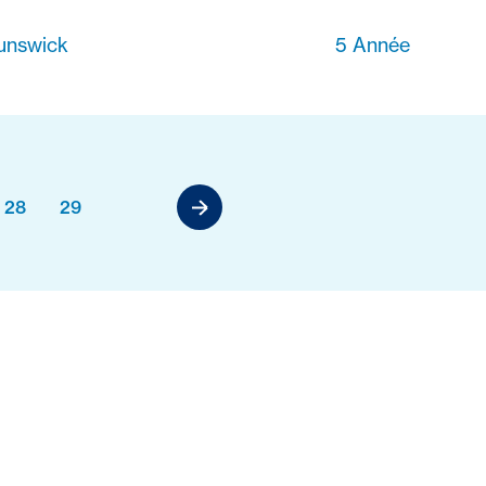
unswick
5 Année
28
29