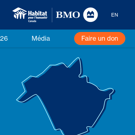
EN
Faire un don
026
Média