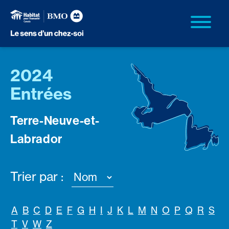
2024
Entrées
Terre-Neuve-et-
Labrador
Trier par :
A
B
C
D
E
F
G
H
I
J
K
L
M
N
O
P
Q
R
S
T
V
W
Z