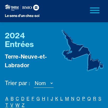
2024
Entrées
Terre-Neuve-et-
Labrador
Trier par :
A
B
C
D
E
F
G
H
I
J
K
L
M
N
O
P
Q
R
S
T
V
W
Z