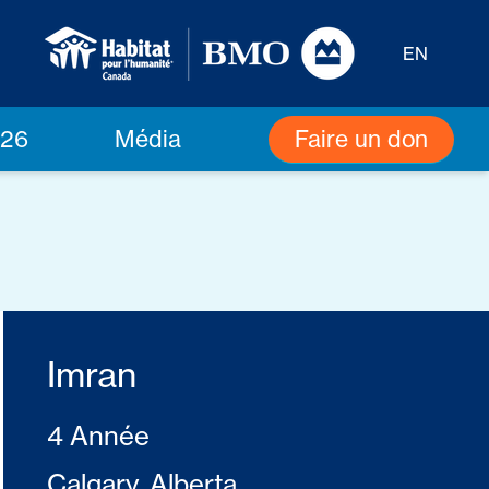
EN
Faire un don
026
Média
Imran
4 Année
Calgary, Alberta