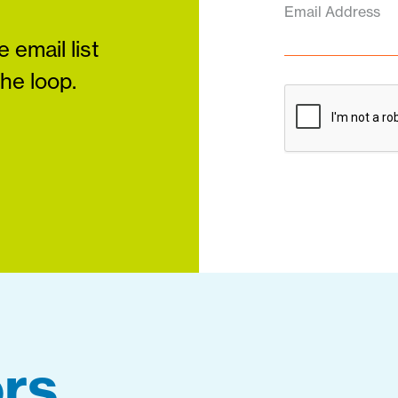
Email Address
 email list
the loop.
rs