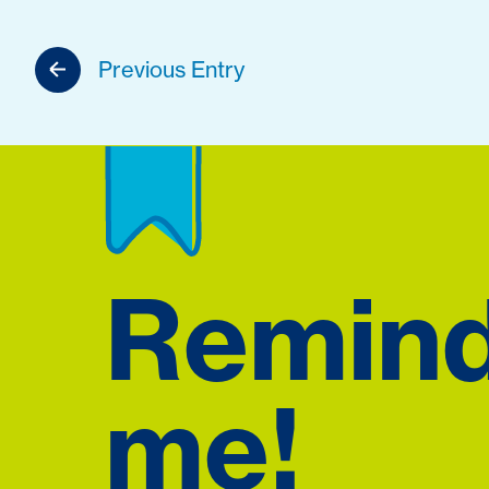
Previous Entry
Remin
me!