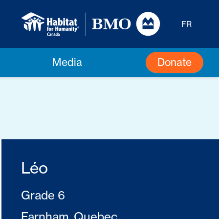
FR
Donate
Media
Léo
Grade 6
Farnham, Quebec